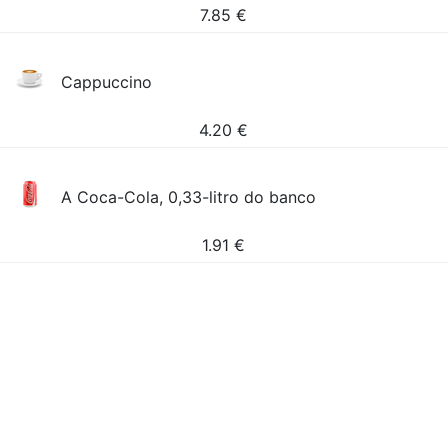
7.85
€
Cappuccino
4.20
€
A Coca-Cola, 0,33-litro do banco
1.91
€