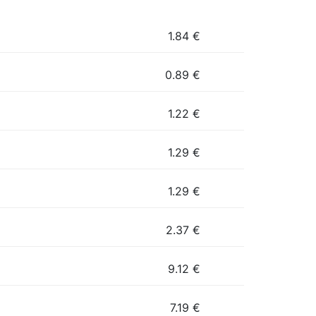
1.84
€
0.89
€
1.22
€
1.29
€
1.29
€
2.37
€
9.12
€
7.19
€