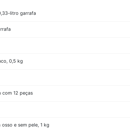
,33-litro garrafa
rrafa
nco, 0,5 kg
m com 12 peças
 osso e sem pele, 1 kg