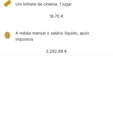
Um bilhete de cinema, 1 lugar
18.70
€
A média mensal o salário líquido, após
impostos
2,292.89
€