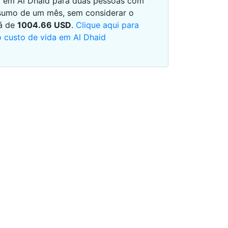
ia em Al Dhaid para duas pessoas com
sumo de um mês, sem considerar o
rá de
1004.66
USD
.
Clique aqui para
o custo de vida em Al Dhaid