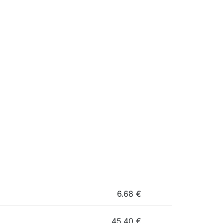
6.68
€
45.40
€