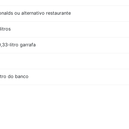
lds ou alternativo restaurante
litros
,33-litro garrafa
itro do banco