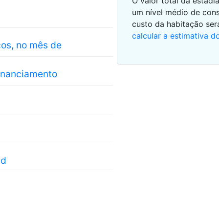
O valor total da estad
um nível médio de con
custo da habitação se
calcular a estimativa d
cos, no mês de
financiamento
id