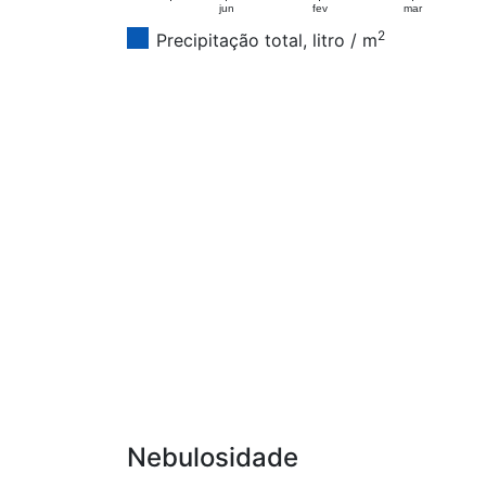
jun
fev
mar
2
Precipitação total, litro / m
Nebulosidade