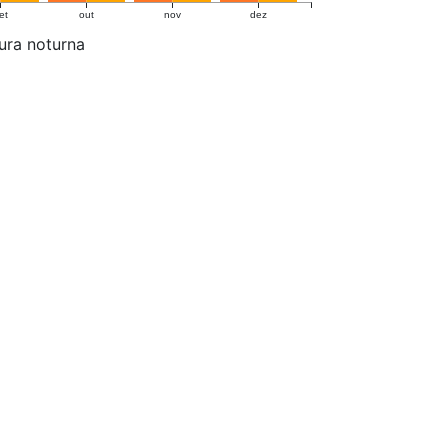
et
out
nov
dez
ura noturna