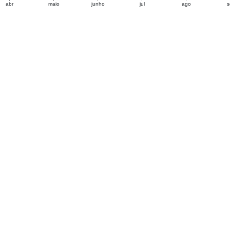
abr
maio
junho
jul
ago
s