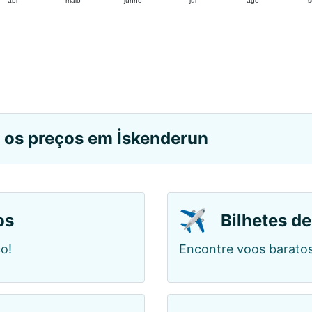
abr
maio
junho
jul
ago
s
e os preços em İskenderun
✈️
os
Bilhetes de
o!
Encontre voos barato