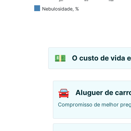
jun
fev
mar
Nebulosidade, %
💵
O custo de vida 
🚘
Aluguer de carr
Compromisso de melhor preç