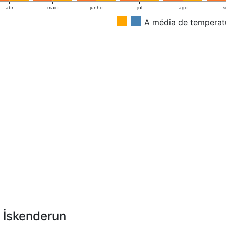
abr
maio
junho
jul
ago
s
A média de temperat
m İskenderun