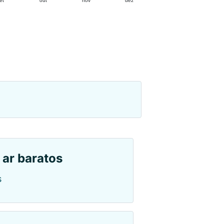
et
out
nov
dez
 ar baratos
s