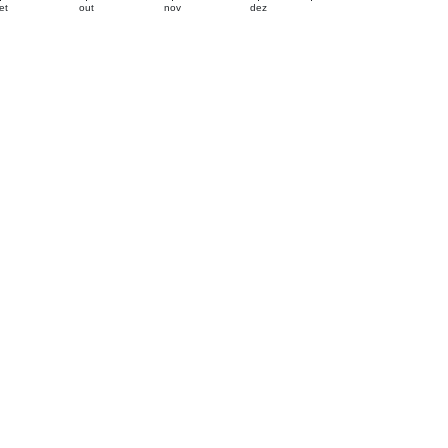
et
out
nov
dez