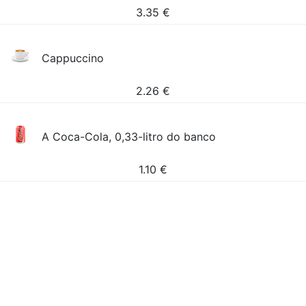
3.35
€
Cappuccino
2.26
€
A Coca-Cola, 0,33-litro do banco
1.10
€