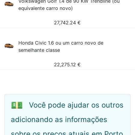
Volkswagen Golf 1.4 de 90 KW Trendline (ou
equivalente carro novo)
27,742.24
€
Honda Civic 1.6 ou um carro novo de
semelhante classe
22,275.12
€
💵
Você pode ajudar os outros
adicionando as informações
sobre os preços atuais em Porto