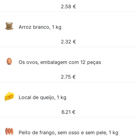
2.58
€
Arroz branco, 1 kg
2.32
€
Os ovos, embalagem com 12 peças
2.75
€
Local de queijo, 1 kg
6.21
€
Peito de frango, sem osso e sem pele, 1 kg