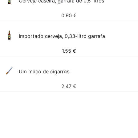
Cerveja caseira, garrafa de 0,5 litros
0.90
€
Importado cerveja, 0,33-litro garrafa
1.55
€
Um maço de cigarros
2.47
€