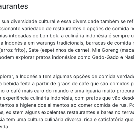
taurantes
ua diversidade cultural e essa diversidade também se refle
ssionante variedade de restaurantes e opções de comida n
aias intocadas de Lombok, a culinária indonésia é sempre 
a Indonésia em warungs tradicionais, barracas de comida n
arroz frito), Sate (espetinhos de carne), Mie Goreng (macar
 podem explorar pratos indonésios como Gado-Gado e Nasi
lorar, a Indonésia tem algumas opções de comida verdade
 bebida feita a partir de grãos de café que são comidos p
o o café mais caro do mundo e uma iguaria muito procura
 experiência culinária indonésia, com pratos que vão desd
 atentos à higiene dos alimentos ao comer comida de rua. P
s, existem alguns excelentes restaurantes e bares no terr
sia tem uma cultura culinária diversa, rica e satisfatória 
ida.