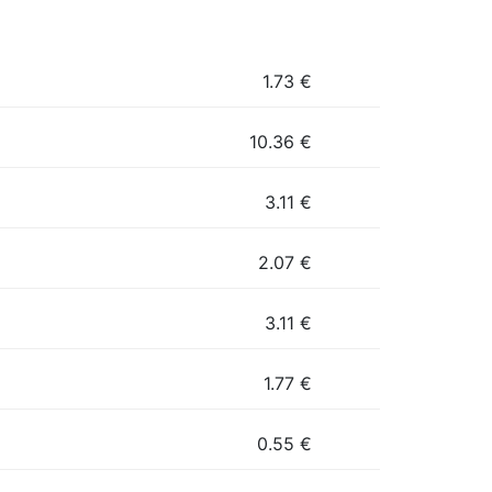
1.73
€
10.36
€
3.11
€
2.07
€
3.11
€
1.77
€
0.55
€