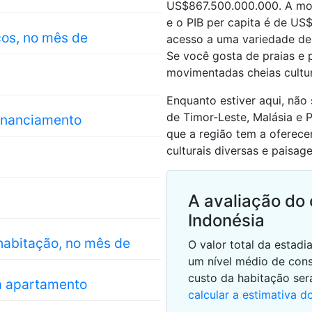
US$867.500.000.000. A moe
e o PIB per capita é de US
cos, no mês de
acesso a uma variedade de 
Se você gosta de praias e 
movimentadas cheias cultura
Enquanto estiver aqui, não
de Timor-Leste, Malásia e
financiamento
que a região tem a oferece
culturais diversas e paisag
A avaliação do 
Indonésia
habitação, no mês de
O valor total da estad
um nível médio de con
custo da habitação se
m apartamento
calcular a estimativa d