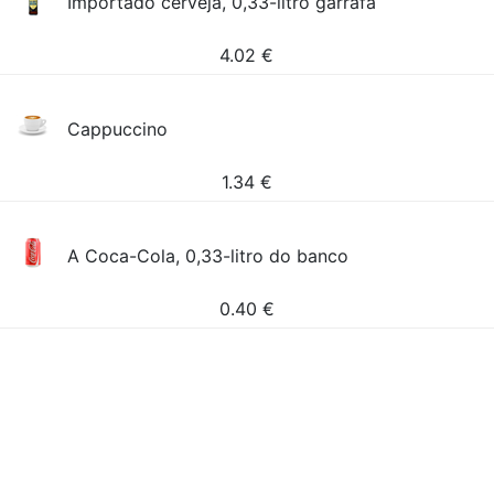
Importado cerveja, 0,33-litro garrafa
4.02
€
Cappuccino
1.34
€
A Coca-Cola, 0,33-litro do banco
0.40
€