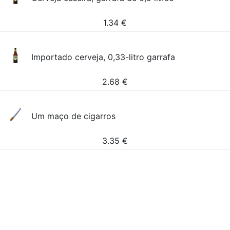
1.34
€
Importado cerveja, 0,33-litro garrafa
2.68
€
Um maço de cigarros
3.35
€