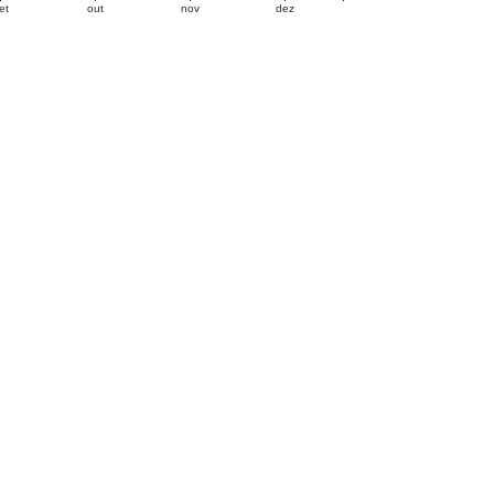
et
out
nov
dez