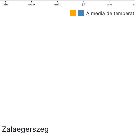
abr
maio
junho
jul
ago
s
A média de temperat
m Zalaegerszeg