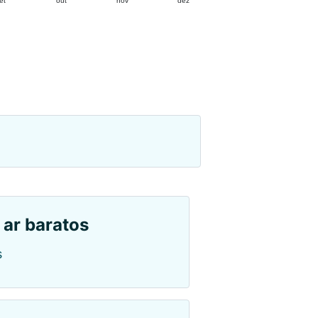
et
out
nov
dez
 ar baratos
s