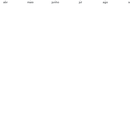
abr
maio
junho
jul
ago
s