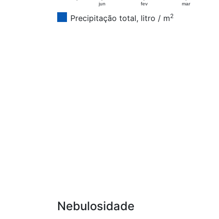
jun
fev
mar
2
Precipitação total, litro / m
Nebulosidade