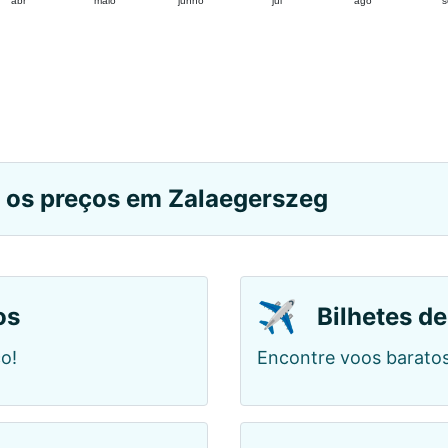
abr
maio
junho
jul
ago
s
e os preços em Zalaegerszeg
✈️
os
Bilhetes de
o!
Encontre voos barato