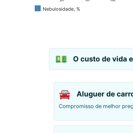
jun
fev
mar
Nebulosidade, %
💵
O custo de vida 
🚘
Aluguer de carr
Compromisso de melhor preç