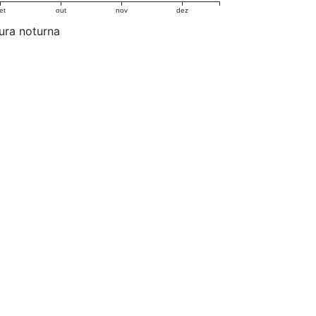
et
out
nov
dez
ura noturna