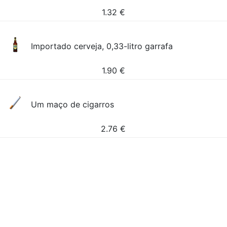
1.32
€
Importado cerveja, 0,33-litro garrafa
1.90
€
Um maço de cigarros
2.76
€