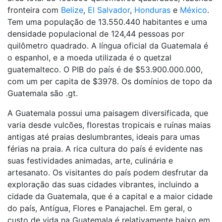
fronteira com
Belize
,
El Salvador
,
Honduras
e
México
.
Tem uma população de 13.550.440 habitantes e uma
densidade populacional de 124,44 pessoas por
quilômetro quadrado. A língua oficial da Guatemala é
o espanhol, e a moeda utilizada é o quetzal
guatemalteco. O PIB do país é de $53.900.000.000,
com um per capita de $3978. Os domínios de topo da
Guatemala são .gt.
A Guatemala possui uma paisagem diversificada, que
varia desde vulcões, florestas tropicais e ruínas maias
antigas até praias deslumbrantes, ideais para umas
férias na praia. A rica cultura do país é evidente nas
suas festividades animadas, arte, culinária e
artesanato. Os visitantes do país podem desfrutar da
exploração das suas cidades vibrantes, incluindo a
cidade da Guatemala, que é a capital e a maior cidade
do país, Antígua, Flores e Panajachel. Em geral, o
custo de vida na Guatemala é relativamente baixo em