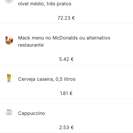
nível médio, três pratos
72.23
€
Mack menu no McDonalds ou alternativo
restaurante
5.42
€
Cerveja caseira, 0,5 litros
1.81
€
Cappuccino
2.53
€