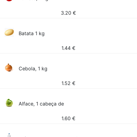
3.20
€
Batata 1 kg
1.44
€
Cebola, 1 kg
1.52
€
Alface, 1 cabeça de
1.60
€