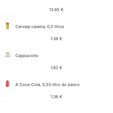
13.65
€
Cerveja caseira, 0,5 litros
1.36
€
Cappuccino
1.82
€
A Coca-Cola, 0,33-litro do banco
1.36
€