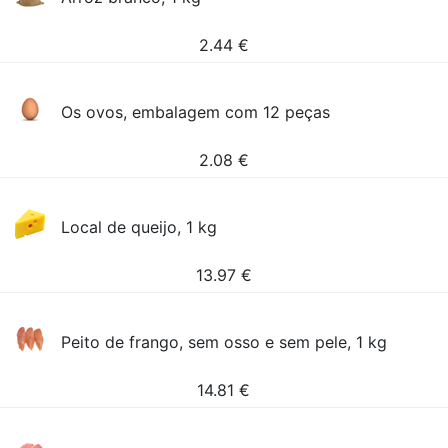
2.44
€
Os ovos, embalagem com 12 peças
2.08
€
Local de queijo, 1 kg
13.97
€
Peito de frango, sem osso e sem pele, 1 kg
14.81
€