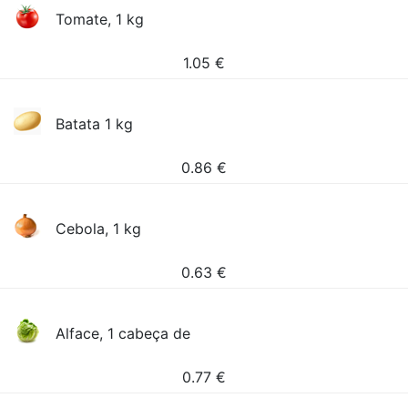
Tomate, 1 kg
1.05
€
Batata 1 kg
0.86
€
Cebola, 1 kg
0.63
€
Alface, 1 cabeça de
0.77
€