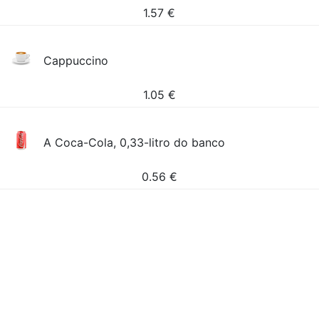
1.57
€
Cappuccino
1.05
€
A Coca-Cola, 0,33-litro do banco
0.56
€