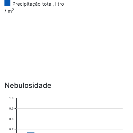
Precipitação total, litro
2
/ m
Nebulosidade
1.0
0.9
0.8
0.7