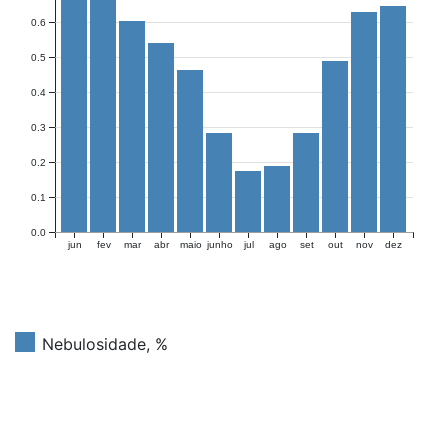
0.6
0.5
0.4
0.3
0.2
0.1
0.0
jun
fev
mar
abr
maio
junho
jul
ago
set
out
nov
dez
Nebulosidade, %