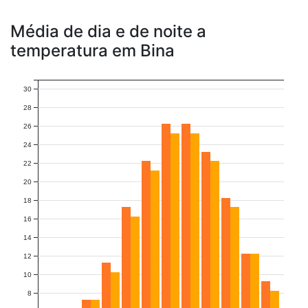
Média de dia e de noite a
temperatura em Bina
30
28
26
24
22
20
18
16
14
12
10
8