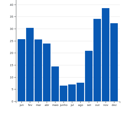
40
35
30
25
20
15
10
5
0
jun
fev
mar
abr
maio
junho
jul
ago
set
out
nov
dez