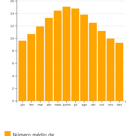
16
14
12
10
8
6
4
2
0
jun
fev
mar
abr
maio
junho
jul
ago
set
out
nov
dez
Número médio de