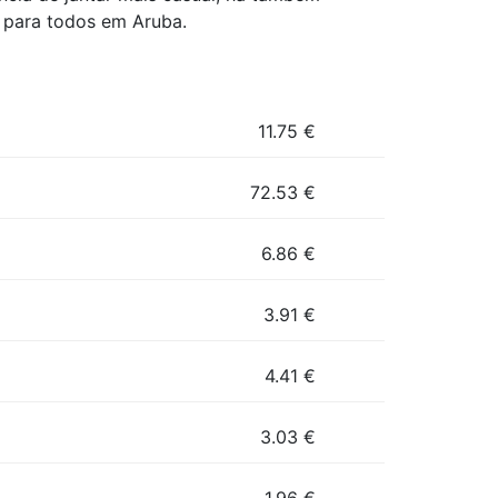
r para todos em Aruba.
11.75
€
72.53
€
6.86
€
3.91
€
4.41
€
3.03
€