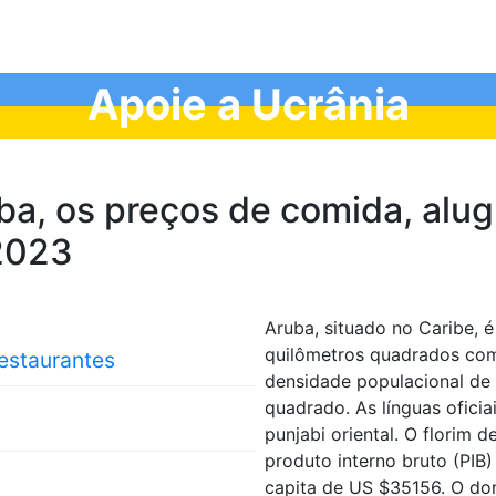
Apoie a Ucrânia
a, os preços de comida, alug
 2023
Aruba, situado no Caribe, 
quilômetros quadrados com
restaurantes
densidade populacional de
quadrado. As línguas oficia
punjabi oriental. O florim 
produto interno bruto (PIB
capita de US $35156. O dom