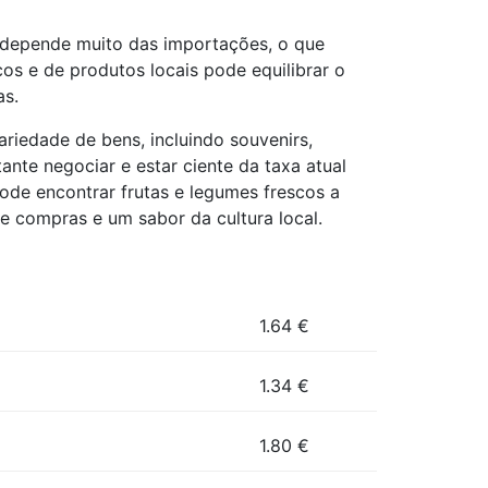
 depende muito das importações, o que
os e de produtos locais pode equilibrar o
as.
iedade de bens, incluindo souvenirs,
nte negociar e estar ciente da taxa atual
de encontrar frutas e legumes frescos a
 compras e um sabor da cultura local.
1.64
€
1.34
€
1.80
€